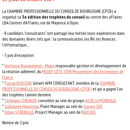
La CHAMBRE PROFESSIONNELLE DU CONSEIL DE BOURGOGNE (CPCB) a
organisé sa
3e édition des trophées du conseil
au centre des affaires
LBA Centres d'Affaires, rue de Mayence à Dijon.
- 8 candidats "consultants" ont partagé leur métier, leurs expériences dans
des domaines divers tels que : la communication, les RH, les finances,
l'informatique...
- 5 jury d'exception
*
Hortense Bourguignon - Marin
, responsable gestion et développement de
la relation adhérent, du
MEDEF CÔTE-D'OR Mouvement des Entreprises de
France
*
Pascal BOISSON
, Gérant AFM CONSULTANT, membre de la
CHAMBRE
PROFESSIONNELLE DU CONSEIL DE BOURGOGNE (CPCB)
et qui a gagné l'un
des trophées l'année dernière
*
Stéphane CHEVAUX
, conseiller au sein du groupe
AG2R LA MONDIALE
*
Guillaume Hanoteau
, Plant Manager, au sein du
Groupe SEB
*
Alban STREBELLE
, Project Manager, au sein de l'
AER BFC
Remise de 2 prix