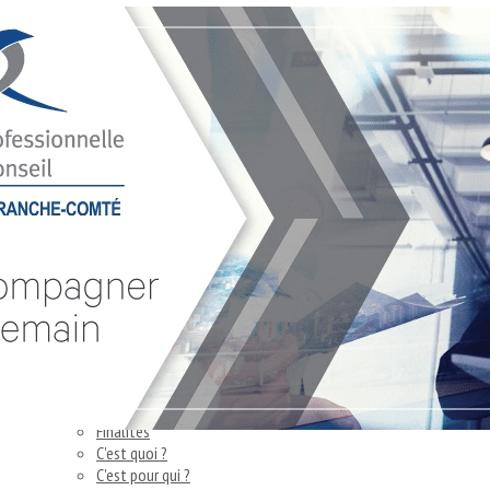
Exporter les lignes sélectionnées
Exporter toutes les colonnes
Exporter uniquement les colonnes affichées
Menu
<
>
Agenda de la CPC BFC
Actualités
Ajoutez un logo, un bouton, des réseaux sociaux
Cliquez pour éditer
Accueil
▴
▾
La CPC BFC
▴
▾
Finalités
C'est quoi ?
C'est pour qui ?