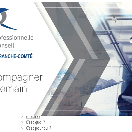
Exporter les lignes sélectionnées
Exporter toutes les colonnes
Exporter uniquement les colonnes affichées
Menu
<
>
Agenda de la CPC BFC
Actualités
Ajoutez un logo, un bouton, des réseaux sociaux
Cliquez pour éditer
Accueil
▴
▾
La CPC BFC
▴
▾
Finalités
C'est quoi ?
C'est pour qui ?