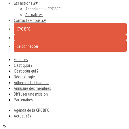
Les actions
▴
▾
Agenda de la CPC BFC
Actualités
Contactez-nous
▴
▾
CPC-BFC
Se connecter
Finalités
C'est quoi ?
C'est pour qui ?
Déontologie
Adhérer à la Chambre
Annuaire des membres
Diffuser une mission
Partenaires
Agenda de la CPC BFC
Actualités
?>