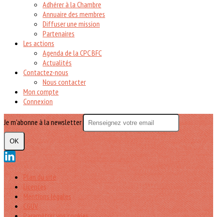
Adhérer à la Chambre
Annuaire des membres
Diffuser une mission
Partenaires
Les actions
Agenda de la CPC BFC
Actualités
Contactez-nous
Nous contacter
Mon compte
Connexion
Je m'abonne à la newsletter
OK
Plan du site
Licences
Mentions légales
CGUV
Paramétrer vos cookies