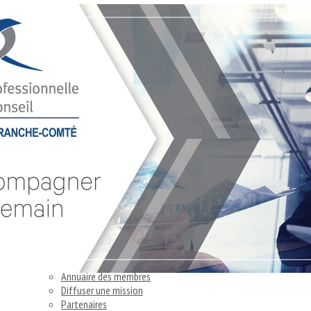
Exporter les lignes sélectionnées
Exporter toutes les colonnes
Exporter uniquement les colonnes affichées
Menu
Ajoutez un logo, un bouton, des réseaux sociaux
Cliquez pour éditer
Accueil
▴
▾
La CPC BFC
▴
▾
Finalités
C'est quoi ?
C'est pour qui ?
Déontologie
Adhérer à la Chambre
Annuaire des membres
Diffuser une mission
Partenaires